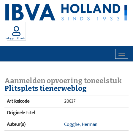
Inloggen Klanten
Togg
navig
Aanmelden opvoering toneelstuk
Plitsplets tienerweblog
Artikelcode
20837
Originele titel
Auteur(s)
Cogghe, Herman