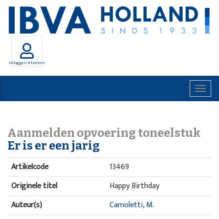
Inloggen Klanten
Togg
navig
Aanmelden opvoering toneelstuk
Er is er een jarig
Artikelcode
13469
Originele titel
Happy Birthday
Auteur(s)
Camoletti, M.