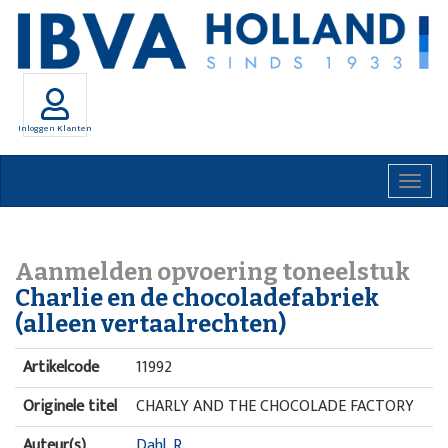
Inloggen Klanten
Togg
navig
Aanmelden opvoering toneelstuk
Charlie en de chocoladefabriek
(alleen vertaalrechten)
Artikelcode
11992
Originele titel
CHARLY AND THE CHOCOLADE FACTORY
Auteur(s)
Dahl, R.