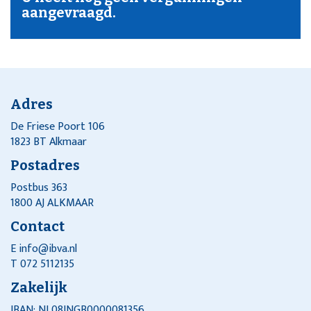
aangevraagd.
Adres
De Friese Poort 106
1823 BT Alkmaar
Postadres
Postbus 363
1800 AJ ALKMAAR
Contact
E
info@ibva.nl
T 072 5112135
Zakelijk
IBAN: NL08INGB0000081356