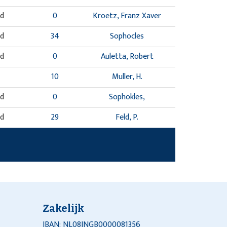
nd
0
Kroetz, Franz Xaver
nd
34
Sophocles
nd
0
Auletta, Robert
10
Muller, H.
nd
0
Sophokles,
nd
29
Feld, P.
Zakelijk
IBAN: NL08INGB0000081356