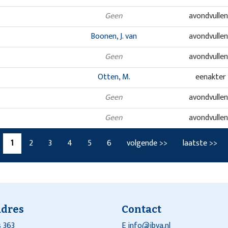
Geen
avondvulle
Boonen, J. van
avondvulle
Geen
avondvulle
Otten, M.
eenakter
Geen
avondvulle
Geen
avondvulle
1
2
3
4
5
6
volgende >>
laatste >>
adres
Contact
 363
E
info@ibva.nl