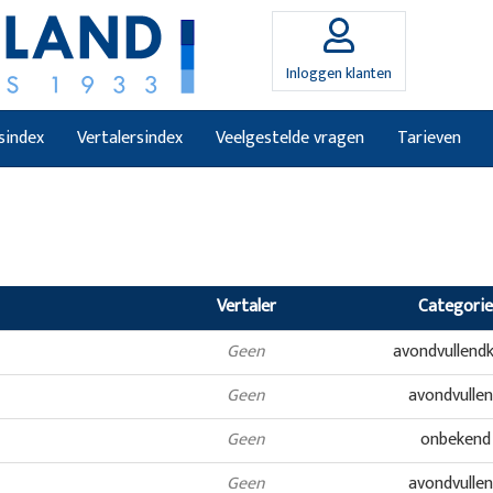
Inloggen klanten
sindex
Vertalersindex
Veelgestelde vragen
Tarieven
Vertaler
Categorie
Geen
avondvullend
Geen
avondvulle
Geen
onbekend
Geen
avondvulle