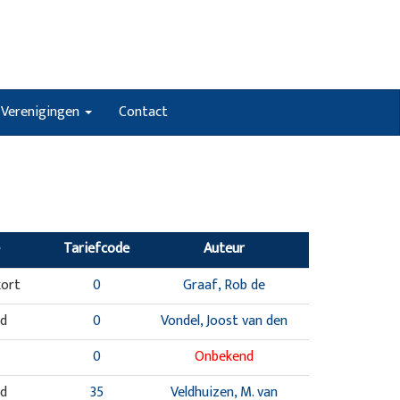
Verenigingen
Contact
Tariefcode
Auteur
kort
0
Graaf, Rob de
nd
0
Vondel, Joost van den
0
Onbekend
nd
35
Veldhuizen, M. van