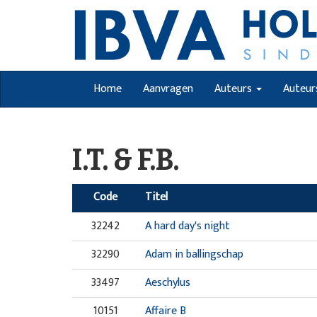
Home
Aanvragen
Auteurs
Auteur
I.T. & F.B.
Code
Titel
32242
A hard day's night
32290
Adam in ballingschap
33497
Aeschylus
10151
Affaire B